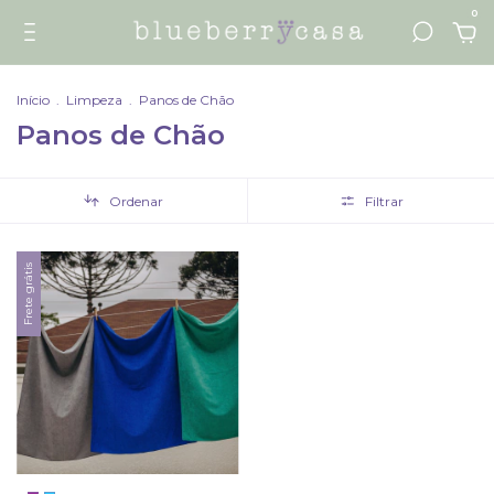
0
Início
.
Limpeza
.
Panos de Chão
Panos de Chão
Ordenar
Filtrar
Frete grátis