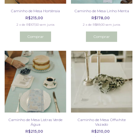
Caminho de Mesa Hortênsia
Caminho de Mesa Linho Menta
R$215,00
R$178,00
2
x
de
R$107,50
sem juros
2
x
de
R$89,00
sem juros
Caminho de Mesa Listras Verde
Caminho de Mesa Offwhite
Água
Vazado
R$215,00
R$210,00