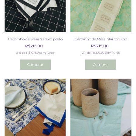
Caminho de Mesa Xadrez preto
Caminho de Mesa Marroquino
R$215,00
R$215,00
2
x
de
R$107,50
sem juros
2
x
de
R$107,50
sem juros