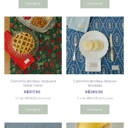
Caminho de Mesa Jacquard
Caminho de Mesa Abacaxi
Natal Trenó
Bordado
R$317,90
R$289,90
2
x
de
R$158,95
sem juros
2
x
de
R$144,95
sem juros