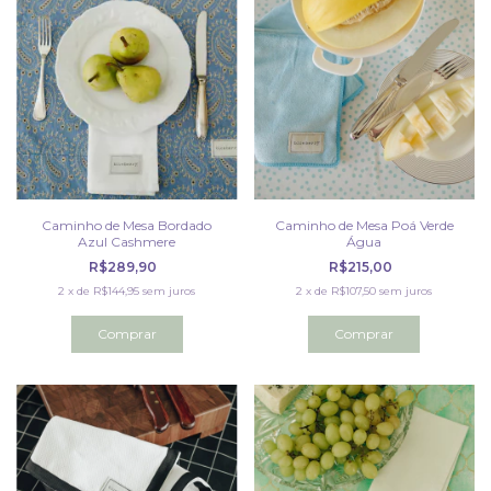
Caminho de Mesa Bordado
Caminho de Mesa Poá Verde
Azul Cashmere
Água
R$289,90
R$215,00
2
x
de
R$144,95
sem juros
2
x
de
R$107,50
sem juros