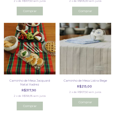
2
x
de
R$107,50
sem juros
2
x
de
R$105,00
sem juros
Caminho de Mesa Jacquard
Caminho de Mesa Listra Bege
Natal Xadrez
R$215,00
R$317,90
2
x
de
R$107,50
sem juros
2
x
de
R$158,95
sem juros