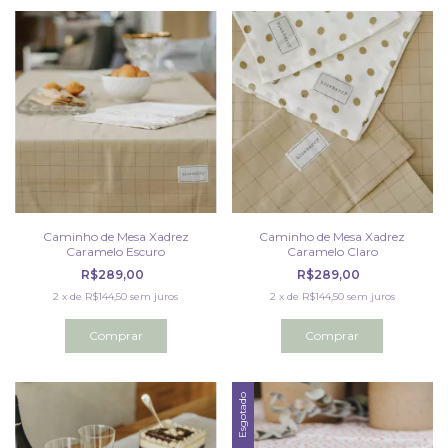
Caminho de Mesa Xadrez
Caminho de Mesa Xadrez
Caramelo Escuro
Caramelo Claro
R$289,00
R$289,00
2
x
de
R$144,50
sem juros
2
x
de
R$144,50
sem juros
Esgotado