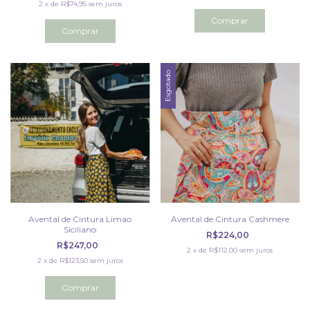
2
x
de
R$74,95
sem juros
Esgotado
Avental de Cintura Limao
Avental de Cintura Cashmere
Siciliano
R$224,00
R$247,00
2
x
de
R$112,00
sem juros
2
x
de
R$123,50
sem juros