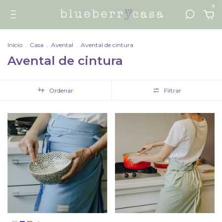
0
Início
.
Casa
.
Avental
.
Avental de cintura
Avental de cintura
Ordenar
Filtrar