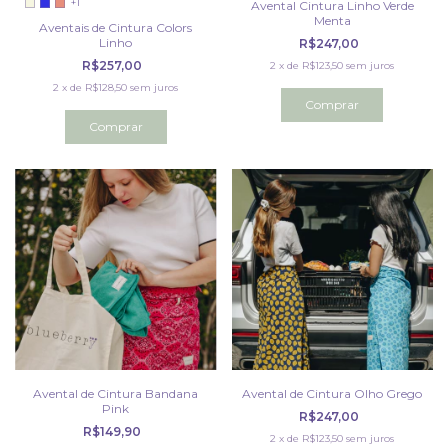
+1
Avental Cintura Linho Verde
Menta
Aventais de Cintura Colors
Linho
R$247,00
R$257,00
2
x
de
R$123,50
sem juros
2
x
de
R$128,50
sem juros
Comprar
Avental de Cintura Bandana
Avental de Cintura Olho Grego
Pink
R$247,00
R$149,90
2
x
de
R$123,50
sem juros